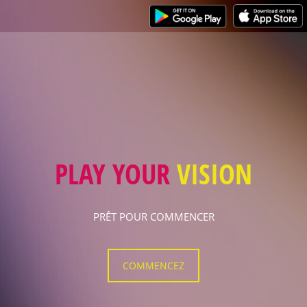
E-MENU
: NOUVEAU
SERVICE
ANTI COVID-19
LIMITEZ LES RISQUES DE CONTAMINATION DE VOS
CLIENTS ET PERSONNELS EN REMPLAÇANT VOS MENUS
PAPIER PAR LE E-MENU DE MOBIGAL